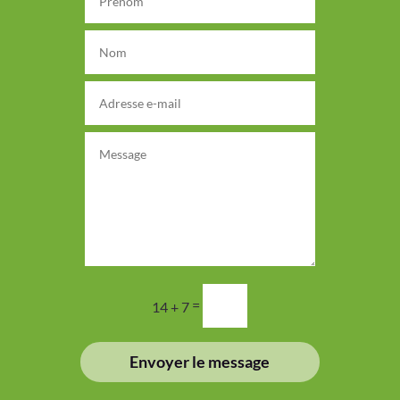
=
14 + 7
Envoyer le message