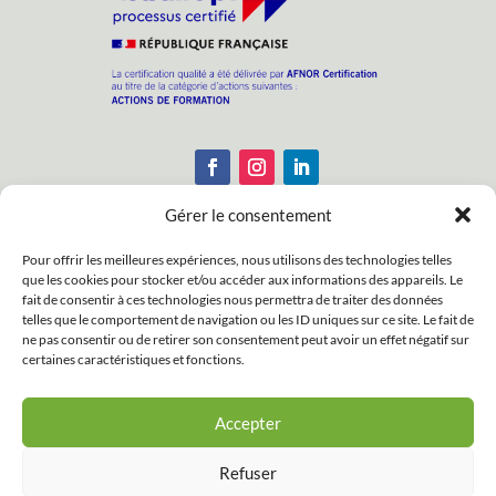
Gérer le consentement
Pour offrir les meilleures expériences, nous utilisons des technologies telles
que les cookies pour stocker et/ou accéder aux informations des appareils. Le
Enregistrements : N° APE : 8559A – N° Siret :
fait de consentir à ces technologies nous permettra de traiter des données
38188172100033 – N° d’activité : 53350255935
telles que le comportement de navigation ou les ID uniques sur ce site. Le fait de
ne pas consentir ou de retirer son consentement peut avoir un effet négatif sur
Copyright © 2026 Association Psychologie &
certaines caractéristiques et fonctions.
Vieillissement. Tous droits réservés.
Accepter
Site réalisé avec ❤ par
Refuser