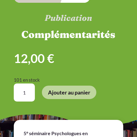
Publication
Complémentarités
12,00
€
101 en stock
quantité
Ajouter au panier
de
Complémentarités
5° séminaire Psychologues en