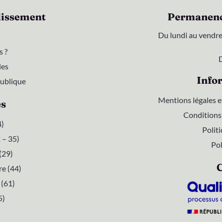
lissement
Permanence
Du lundi au vendre
 ?
les
Info
publique
Mentions légales et
es
Conditions
4)
Politi
 – 35)
Pol
(29)
C
re (44)
(61)
5)