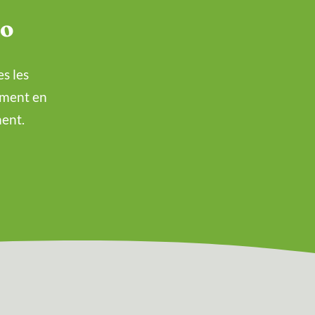
éo
s les
ement en
ment.