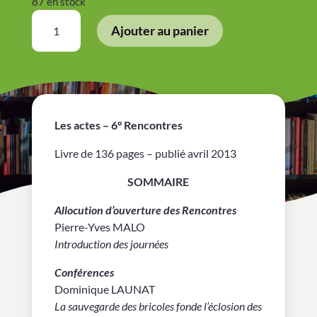
87 en stock
quantité
Ajouter au panier
de
Institutions…
Le
travail
auprès
des
Les actes – 6° Rencontres
personnes
âgées
Livre de 136 pages – publié avril 2013
dans
SOMMAIRE
une
société
Allocution d’ouverture des Rencontres
qui
Pierre-Yves MALO
change
Introduction des journées
Conférences
Dominique LAUNAT
La sauvegarde des bricoles fonde l’éclosion des