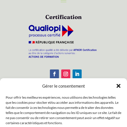
Certification
Gérer le consentement
Pour offrir les meilleures expériences, nous utilisons des technologies telles
que les cookies pour stocker et/ou accéder aux informations des appareils. Le
Enregistrements : N° APE : 8559A – N° Siret :
fait de consentir à ces technologies nous permettra de traiter des données
38188172100033 – N° d’activité : 53350255935
telles que le comportement de navigation ou les ID uniques sur ce site. Le fait de
ne pas consentir ou de retirer son consentement peut avoir un effet négatif sur
Copyright © 2026 Association Psychologie &
certaines caractéristiques et fonctions.
Vieillissement. Tous droits réservés.