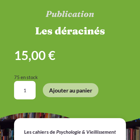
Publication
Les déracinés
15,00
€
75 en stock
quantité
Ajouter au panier
de
Les
déracinés
Les cahiers de
Psychologie & Vieillissement